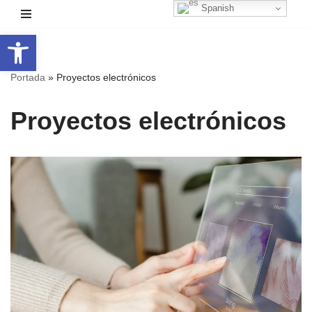
Spanish
Abrir barra de herramientas
Saltar
al
contenido
Portada
»
Proyectos electrónicos
Proyectos electrónicos