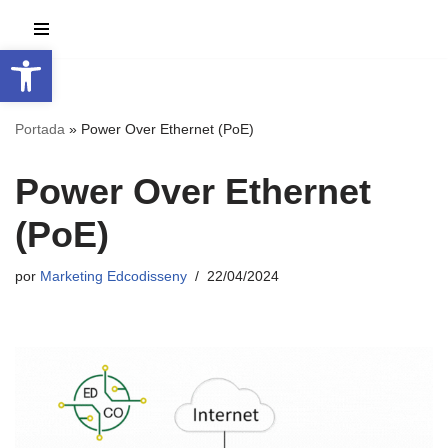
Abrir barra de herramientas
Saltar
al
contenido
Portada
»
Power Over Ethernet (PoE)
Power Over Ethernet
(PoE)
por
Marketing Edcodisseny
22/04/2024